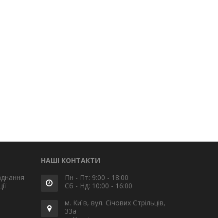
НАШІ КОНТАКТИ
аднання
Пн - Пт: 9:00 - 18:00
ії
Сб - Нд: 10:00 - 16:00
м. Київ, вул. Січових Стрільців,
33а