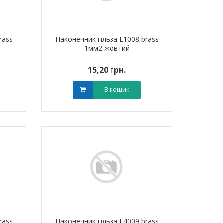
rass
Наконечник гільза Е1008 brass
1мм2 жовтий
15,20 грн.
В кошик
rass
Наконечник гільза Е4009 brass