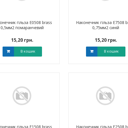
онечник гільза Е0508 brass
Наконечник гільза Е7508 b
0,5мм2 помаранчевий
0,75мм2 синій
15,20 грн.
15,20 грн.
ик NIK 2300
Лічильник NIK 2300
000.МC.11
AP6Т.2000.МC.11
В кошик
В кошик
арифний
двотарифний
рамований
запрограмований
,00 грн.
3 999,00 грн.
тровська обл)
,00 грн.
(Дніпропетровська обл)
3 799,00 грн.
В кошик
В кошик
онечник гільза Е1508 brass
Наконечник гільза Е2508 b