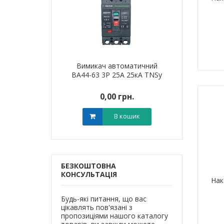
я для кабелю
Вимикач автоматичний
Наконечник 
T-6 LEE
ВА44-63 3Р 25А 25кА TNSy
алюмінієви
0 грн.
0,00 грн.
0,0
В кошик
В кошик
БЕЗКОШТОВНА
КОНСУЛЬТАЦІЯ
Нак
Будь-які питання, що вас
цікавлять пов'язані з
пропозиціями нашого каталогу