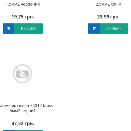
1,5мм2 червоний
2,5мм2 синій
19,75 грн.
23,99 грн.
В кошик
В кошик
штировий мідно-
Обплетення для кабелю
Наконечник ш
й PBL 95 TAKEL
WPET-12 LEE
алюмінієвий
0 грн.
0,00 грн.
0,0
В кошик
В кошик
онечник гільза Е6012 brass
6мм2 чорний
47,22 грн.