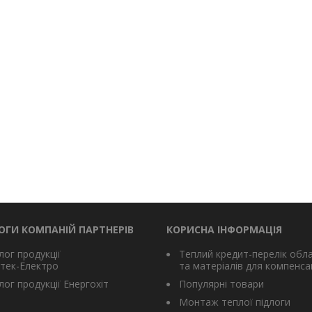
ОГИ КОМПАНІЙ ПАРТНЕРІВ
КОРИСНА ІНФОРМАЦІЯ
лог продукції
Теплий кредит-перелік обл
тек-Електро
та матеріалів для компенсац
ог продукції Енергохіт
Популярні товари
Монтаж теплої підлоги