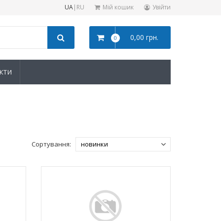
UA
|
RU
Мій кошик
Увійти
0,00 грн.
0
КТИ
Сортування: