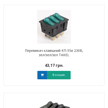
Перемикач клавішний КП-55и 230В,
зел/зел/зел TAKEL
43,17 грн.
В кошик