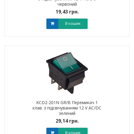
червоний
19,43 грн.
В кошик
KCD2-201N GR/B Перемикач 1
клав. з підсвічуванням 12 V AC/DC
зелений
29,14 грн.
В кошик