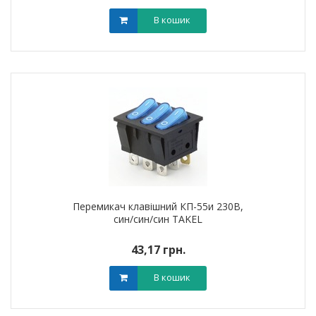
В кошик
Перемикач клавішний КП-55и 230В,
син/син/син TAKEL
43,17 грн.
В кошик