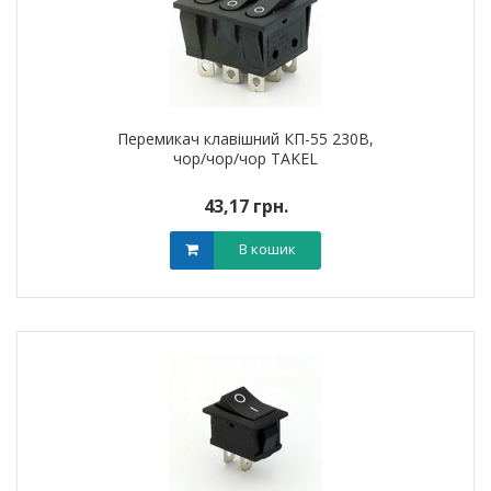
Перемикач клавішний КП-55 230В,
чор/чор/чор TAKEL
43,17 грн.
В кошик