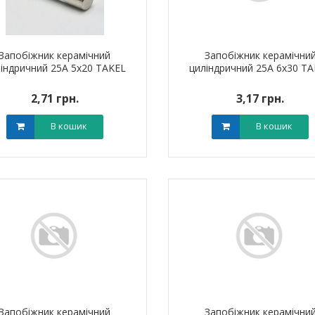
Запобіжник керамічний
Запобіжник керамічни
індричний 25A 5х20 TAKEL
циліндричний 25A 6х30 T
2,71 грн.
3,17 грн.
В кошик
В кошик
ик NIK 2300
Лічильник NIK 2300
000.МC.11
AP6Т.2000.МC.11
арифний
двотарифний
рамований
запрограмований
,00 грн.
3 999,00 грн.
тровська обл)
,00 грн.
(Дніпропетровська обл)
3 799,00 грн.
В кошик
В кошик
Запобіжник керамічний
Запобіжник керамічни