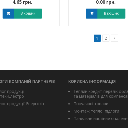
4,65 грн.
0,00 грн.
В кошик
В кошик
1
2
ОГИ КОМПАНІЙ ПАРТНЕРІВ
КОРИСНА ІНФОРМАЦІЯ
лог продукції
Теплий кредит-перелік обл
тек-Електро
та матеріалів для компенсац
ог продукції Енергохіт
Популярні товари
Монтаж теплої підлоги
Панельне настінне опаленн