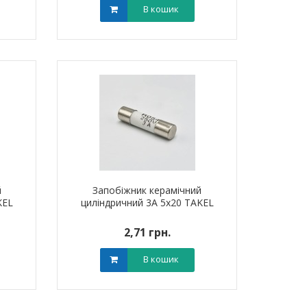
В кошик
й
Запобіжник керамічний
KEL
циліндричний 3A 5х20 TAKEL
2,71 грн.
В кошик