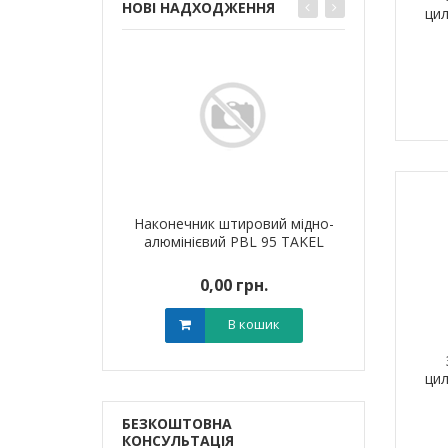
НОВІ НАДХОДЖЕННЯ
цил
я для кабелю
Наконечник штировий мідно-
Обплетенн
T-6 LEE
алюмінієвий PBL 95 TAKEL
WPET
0 грн.
0,00 грн.
0,0
В кошик
В кошик
цил
БЕЗКОШТОВНА
КОНСУЛЬТАЦІЯ