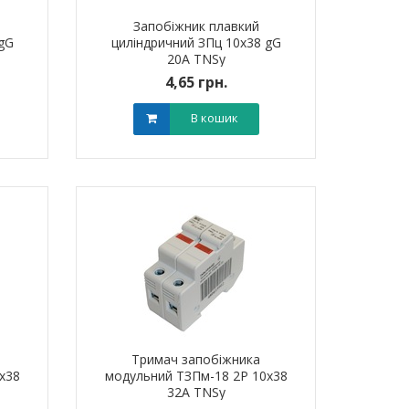
Запобіжник плавкий
 gG
циліндричний ЗПц 10х38 gG
20A TNSy
4,65 грн.
В кошик
Тримач запобіжника
х38
модульний ТЗПм-18 2P 10х38
32А TNSy