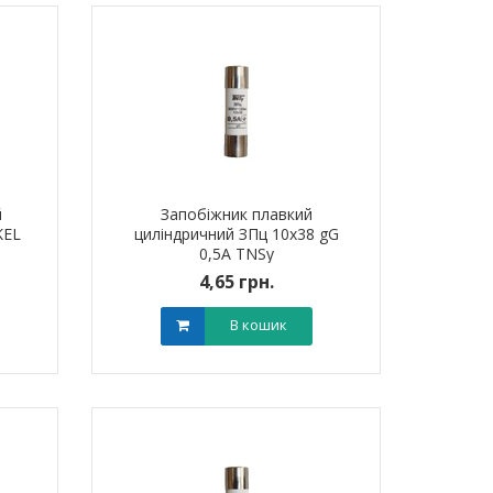
й
Запобіжник плавкий
KEL
циліндричний ЗПц 10х38 gG
0,5A TNSy
4,65 грн.
В кошик