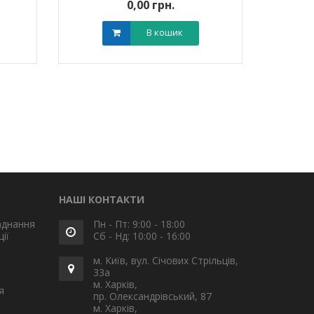
0,00 грн.
В кошик
НАШІ КОНТАКТИ
аднання
Пн - Пт: 9:00 - 18:00
ії
Сб - Нд: 10:00 - 16:00
м. Київ, вул. Січових Стрільців,
33а
м. Харків,
я
пр. Олександрівський, 87
м. Харків,