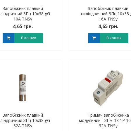
Запобіжник плавкий
Запобіжник плавкий
ліндричний ЗПц 10х38 gG
циліндричний ЗПц 10х38
10A TNSy
16A TNSy
4,65 грн.
4,65 грн.
В кошик
В кошик
Запобіжник плавкий
Тримач запобіжника
ліндричний ЗПц 10х38 gG
модульний ТЗПм-18 1P 10
32A TNSy
32А TNSy