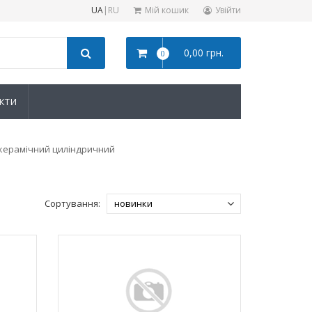
UA
|
RU
Мій кошик
Увійти
0,00 грн.
0
КТИ
керамічний циліндричний
Сортування: