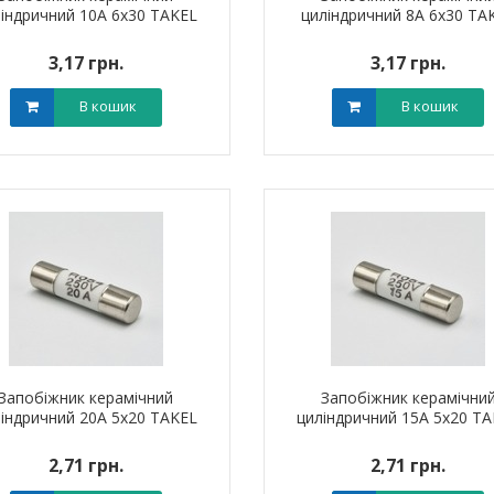
індричний 10A 6х30 TAKEL
циліндричний 8A 6х30 TA
3,17 грн.
3,17 грн.
В кошик
В кошик
я для кабелю
Наконечник штировий мідно-
Обплетенн
-12 LEE
алюмінієвий PBL 70 TAKEL
WPET
0 грн.
0,00 грн.
0,0
В кошик
В кошик
Запобіжник керамічний
Запобіжник керамічни
індричний 20A 5х20 TAKEL
циліндричний 15A 5х20 T
2,71 грн.
2,71 грн.