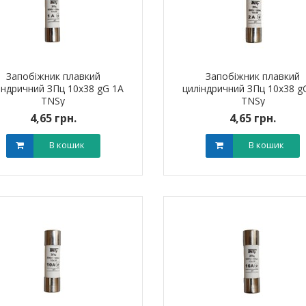
Запобіжник плавкий
Запобіжник плавкий
індричний ЗПц 10х38 gG 1A
циліндричний ЗПц 10х38 g
TNSy
TNSy
4,65 грн.
4,65 грн.
В кошик
В кошик