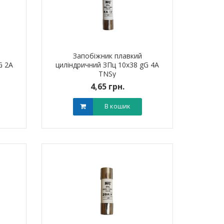
Запобіжник плавкий
G 2A
циліндричний ЗПц 10х38 gG 4A
TNSy
4,65 грн.
В кошик