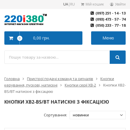
UA
|
RU
Мій кошик
Увійти
(097) 251 - 14 - 13
(093) 473 - 57 - 74
(050) 233 - 77 - 18
0,00 грн.
Меню
0
Головна
Пристрої подачі команд та сигналів
Кнопки
керування, пускові, натискні
Кнопки серії XB-2
Кнопки XB2-
BS/ВТ натискні з фіксацією
КНОПКИ XB2-BS/ВТ НАТИСКНІ З ФІКСАЦІЄЮ
Сортування: