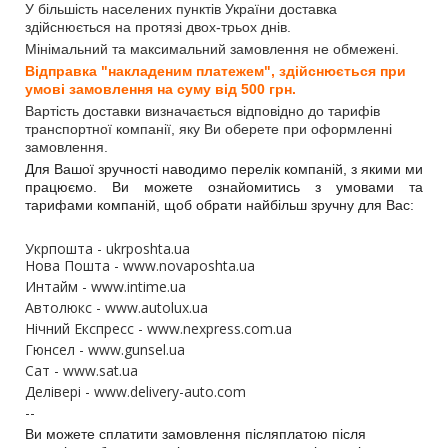
У більшість населених пунктів України доставка
здійснюється на протязі двох-трьох днів.
Мінімальний та максимальний замовлення не обмежені.
Відправка "накладеним платежем", здійснюється при
умові замовлення на суму від 500 грн.
Вартість доставки визначається відповідно до тарифів
транспортної компанії, яку Ви оберете при оформленні
замовлення.
Для Вашої зручності наводимо перелік компаній, з якими ми
працюємо. Ви можете ознайомитись з умовами та
тарифами компаній, щоб обрати найбільш зручну для Вас:
Укрпошта - ukrposhta.ua
Нова Пошта
-
www.novaposhta.ua
Интайм -
www.intime.ua
Автолюкс - www.autolux.ua
Нічний Експресс - www.nexpress.com.ua
Гюнсел -
www.gunsel.ua
Сат -
www.sat.ua
Делівері -
www.delivery-auto.com
--
Ви можете сплатити замовлення післяплатою після