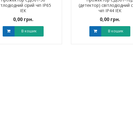
ітлодіодний сірий чіп IP65
(детектор) світлодіодний с
ІЕК
чіп IP44 ІЕК
0,00 грн.
0,00 грн.
В кошик
В кошик
я для кабелю
Наконечник штировий мідно-
Обплетенн
-12 LEE
алюмінієвий PBL 70 TAKEL
WPET
0 грн.
0,00 грн.
0,0
В кошик
В кошик