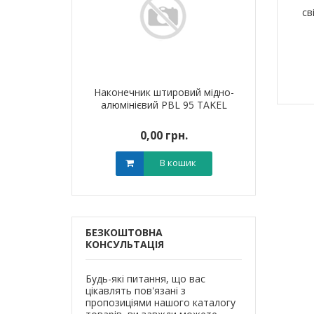
св
я для кабелю
Наконечник штировий мідно-
Обплетенн
T-6 LEE
алюмінієвий PBL 95 TAKEL
WPET
0 грн.
0,00 грн.
0,0
В кошик
В кошик
БЕЗКОШТОВНА
КОНСУЛЬТАЦІЯ
Будь-які питання, що вас
цікавлять пов'язані з
пропозиціями нашого каталогу