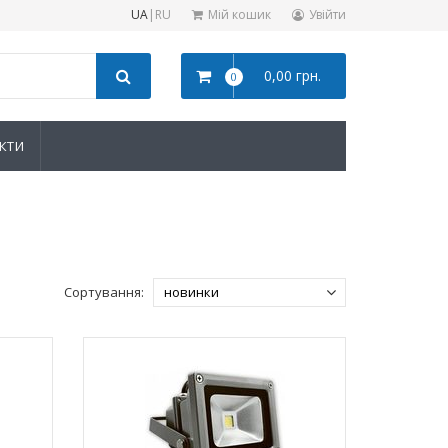
UA
|
RU
Мій кошик
Увійти
0,00 грн.
0
КТИ
Сортування: