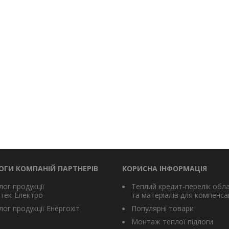
ОГИ КОМПАНІЙ ПАРТНЕРІВ
КОРИСНА ІНФОРМАЦІЯ
лог продукції
Теплий кредит-перелік обл
тек-Електро
та матеріалів для компенсац
ог продукції Енергохіт
Популярні товари
Монтаж теплої підлоги