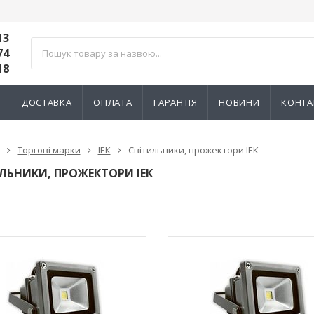
13
74
18
И
ДОСТАВКА
ОПЛАТА
ГАРАНТІЯ
НОВИНИ
КОНТА
Торгові марки
ІЕК
Світильники, прожектори ІЕК
ЛЬНИКИ, ПРОЖЕКТОРИ ІЕК