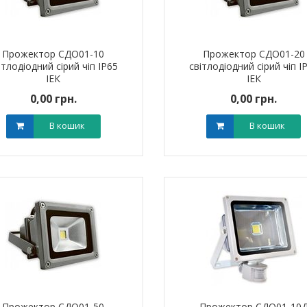
Прожектор СДО01-10
Прожектор СДО01-20
ітлодіодний сірий чіп IP65
світлодіодний сірий чіп I
ІЕК
ІЕК
0,00 грн.
0,00 грн.
ик NIK 2300
Лічильник NIK 2300
000.МC.11
AP6Т.2000.МC.11
В кошик
В кошик
арифний
двотарифний
рамований
запрограмований
,00 грн.
3 999,00 грн.
тровська обл)
,00 грн.
(Дніпропетровська обл)
3 799,00 грн.
В кошик
В кошик
Прожектор СДО01-50
Прожектор СДО01-10