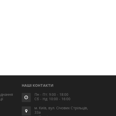
НАШІ КОНТАКТИ
аднання
Пн - Пт: 9:00 - 18:00
ії
Сб - Нд: 10:00 - 16:00
м. Київ, вул. Січових Стрільців,
33а