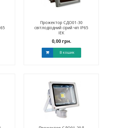
Прожектор СДО01-30
P65
світлодіодний сірий чіп IP65
ІЕК
0,00 грн.
В кошик
Д
Прожектор СДО01-20Д