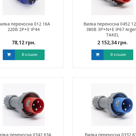
илка переносна 012 16А
Вилка переносна 0452 1
220В 2Р+Е IP44
380В 3Р+N+Е IP67 Arge
TAKEL
78,12 грн.
2 152,34 грн.
В кошик
В кошик
илка переносна 0342 63А
Вилка переносна 0332 6