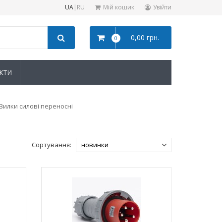
UA
|
RU
Мій кошик
Увійти
0,00 грн.
0
КТИ
Вилки силові переносні
Сортування: