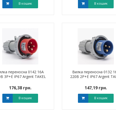
В кошик
В кошик
ик NIK 2300
Лічильник NIK 2300
000.МC.11
AP6Т.2000.МC.11
арифний
двотарифний
рамований
запрограмований
,00 грн.
3 999,00 грн.
тровська обл)
,00 грн.
(Дніпропетровська обл)
3 799,00 грн.
илка переносна 0142 16А
Вилка переносна 0132 1
В кошик
В кошик
0В 3Р+Е IP67 Argent TAKEL
220В 2Р+Е IP67 Argent TA
176,38 грн.
147,19 грн.
В кошик
В кошик