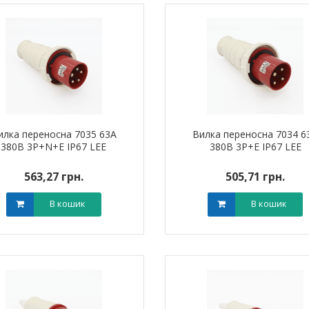
штировий мідно-
Обплетення для кабелю
Наконечник ш
й PBL 95 TAKEL
WPET-12 LEE
алюмінієвий
илка переносна 7035 63А
Вилка переносна 7034 6
380В 3Р+N+Е IP67 LEE
380В 3Р+Е IP67 LEE
0 грн.
0,00 грн.
0,0
563,27 грн.
505,71 грн.
В кошик
В кошик
В кошик
В кошик