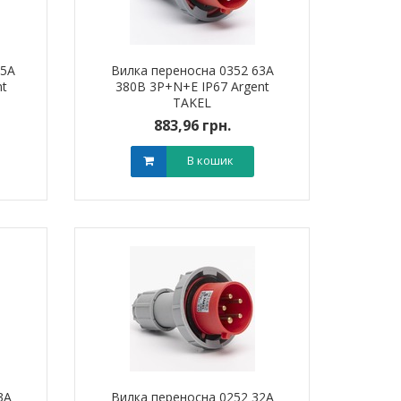
25А
Вилка переносна 0352 63А
nt
380В 3Р+N+Е IP67 Argent
TAKEL
883,96 грн.
В кошик
3А
Вилка переносна 0252 32А