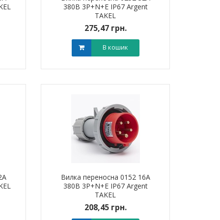
KEL
380В 3Р+N+Е IP67 Argent
TAKEL
275,47 грн.
В кошик
2А
Вилка переносна 0152 16А
KEL
380В 3Р+N+Е IP67 Argent
TAKEL
208,45 грн.