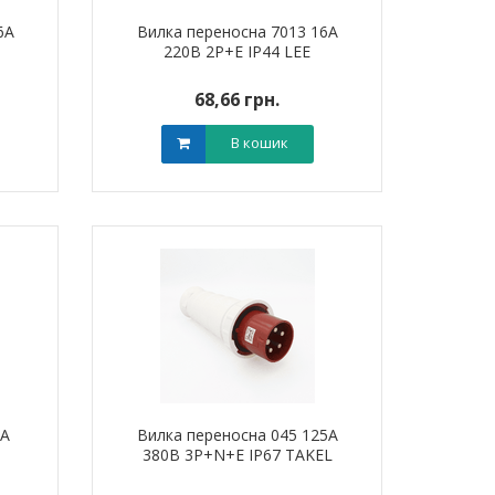
6А
Вилка переносна 7013 16А
220В 2Р+Е IP44 LEE
68,66 грн.
В кошик
6А
Вилка переносна 045 125А
380В 3Р+N+Е IP67 TAKEL