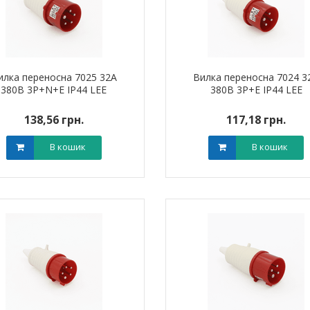
илка переносна 7025 32А
Вилка переносна 7024 3
380В 3Р+N+Е IP44 LEE
380В 3Р+Е IP44 LEE
138,56 грн.
117,18 грн.
В кошик
В кошик