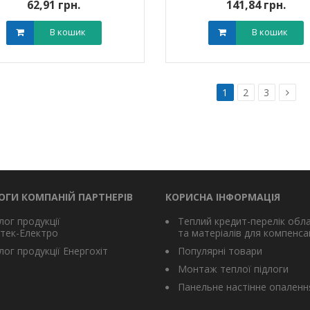
62,91 грн.
141,84 грн.
В кошик
В кошик
1
2
3
ОГИ КОМПАНІЙ ПАРТНЕРІВ
КОРИСНА ІНФОРМАЦІЯ
лог продукції
Теплий кредит-перелік обл
тек-Електро
та матеріалів для компенсац
ог продукції Енергохіт
Популярні товари
Монтаж теплої підлоги
Панельне настінне опаленн