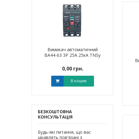
я для кабелю
Вимикач автоматичний
Наконечник 
T-6 LEE
ВА44-63 3Р 25А 25кА TNSy
алюмінієви
В
0 грн.
0,00 грн.
0,0
В кошик
В кошик
БЕЗКОШТОВНА
КОНСУЛЬТАЦІЯ
Будь-які питання, що вас
цікавлять пов'язані з