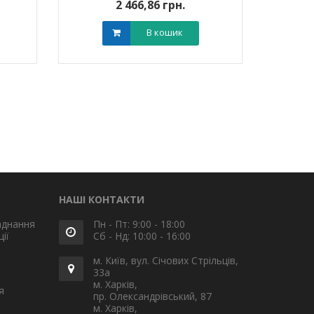
2 466,86 грн.
В кошик
НАШІ КОНТАКТИ
аднання
Пн - Пт: 9:00 - 18:00
ії
Сб - Нд: 10:00 - 16:00
м. Київ, вул. Січових Стрільців,
33а
м. Харків,
я
пр. Олександрівський, 87
м. Харків,