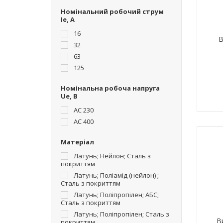
Номінальний робочий струм
Ie, A
16
В
32
63
125
Номінальна робоча напруга
Ue, В
AC 230
AC 400
Матеріал
Латунь; Нейлон; Сталь з
покриттям
Латунь; Поліамід (нейлон) ;
Сталь з покриттям
Латунь; Поліпропілен; АБС;
Сталь з покриттям
Латунь; Поліпропілен; Сталь з
В
покриттям