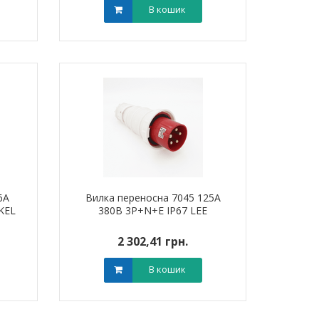
В кошик
6А
Вилка переносна 7045 125А
KEL
380В 3Р+N+Е IP67 LEE
2 302,41 грн.
В кошик