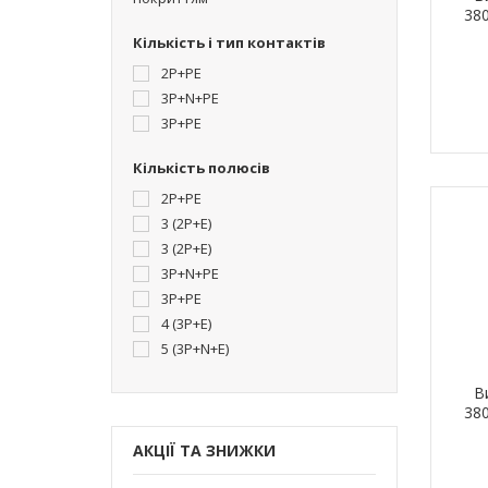
38
Кількість і тип контактів
2P+PE
3P+N+PE
3P+PE
Кількість полюсів
2P+PE
3 (2P+E)
3 (2Р+Е)
3P+N+PE
3P+PE
4 (3P+E)
5 (3P+N+E)
В
38
АКЦІЇ ТА ЗНИЖКИ