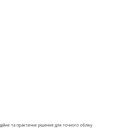
0 грн.
0,00 грн.
0,0
В кошик
В кошик
ійне та практичне рішення для точного обліку