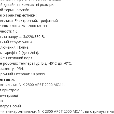
й дизайн та компактні розміри.
0 грн.
0,00 грн.
0,0
й термін служби.
ні характеристики:
В кошик
В кошик
ильника: Електронний, трифазний.
 NIK 2300 AP6Т.2000.МC.11.
ності: 1.0.
ьна напруга: 3x220/380 В.
ьний струм: 5-80 А.
ключення: Пряме.
ь тарифів: 2 (день/ніч).
йс: Оптичний порт.
н робочих температур: Від -40°C до 70°C.
захисту: IP54.
рочний інтервал: 10 років.
ктація:
лічильник NIK 2300 AP6Т.2000.МC.11.
т пристрою.
аметрізації
а.
вару: Новий.
и електролічильник NIK 2300 AP6Т.2000.МC.11, ви отримуєте над