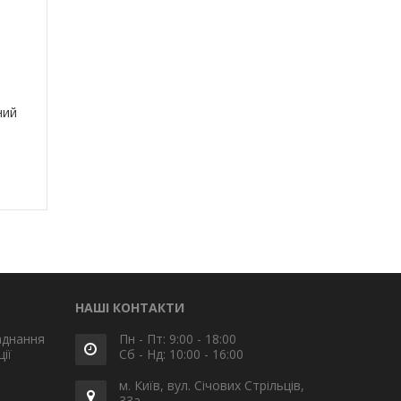
ний
НАШІ КОНТАКТИ
аднання
Пн - Пт: 9:00 - 18:00
ії
Сб - Нд: 10:00 - 16:00
м. Київ, вул. Січових Стрільців,
33а