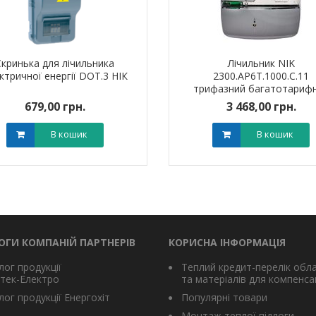
Скринька для лічильника
Лічильник NIK
ктричної енергії DOT.3 НІК
2300.AP6T.1000.C.11
трифазний багатотариф
679,00 грн.
3 468,00 грн.
В кошик
В кошик
ОГИ КОМПАНІЙ ПАРТНЕРІВ
КОРИСНА ІНФОРМАЦІЯ
лог продукції
Теплий кредит-перелік обл
тек-Електро
та матеріалів для компенсац
ог продукції Енергохіт
Популярні товари
Монтаж теплої підлоги