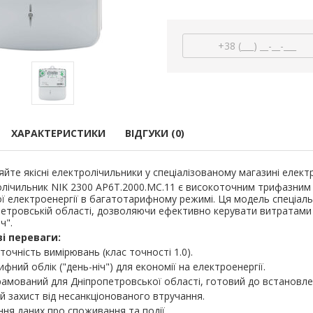
арифний
двотарифний
рамований
запрограмований
,00 грн.
3 999,00 грн.
тровська обл)
,00 грн.
(Дніпропетровська обл)
3 799,00 грн.
В кошик
В кошик
ХАРАКТЕРИСТИКИ
ВІДГУКИ (0)
йте якісні електролічильники у спеціалізованому магазині елект
лічильник NIK 2300 AP6Т.2000.МC.11 є високоточним трифазним 
ї електроенергії в багатотарифному режимі. Ця модель спеціал
етровській області, дозволяючи ефективно керувати витратами 
ч".
і переваги:
точність вимірювань (клас точності 1.0).
фний облік ("день-ніч") для економії на електроенергії.
амований для Дніпропетровської області, готовий до встановле
я для кабелю
Наконечник штировий мідно-
Обплетенн
й захист від несанкціонованого втручання.
-12 LEE
алюмінієвий PBL 70 TAKEL
WPET
ння даних про споживання та події.