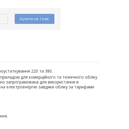
Купити за 1 клiк
роустаткування 220 та 380.
приладом для комерційного та технічного обліку
ьно запрограмована для використання в
на електроенергію завдяки обліку за тарифами
ння.
я для кабелю
Обплетення для кабелю
Обплетенн
-5 LEE
WPET-25 LEE
WPET