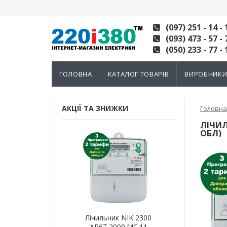
(097) 251 - 14 - 
(093) 473 - 57 - 
(050) 233 - 77 - 
ГОЛОВНА
КАТАЛОГ ТОВАРІВ
ВИРОБНИК
АКЦІЇ ТА ЗНИЖКИ
Головна
ЛІЧИЛ
ОБЛ)
ик NIK 2300
Лічильник NIK 2300
Лічильн
000.МC.11
AP6Т.2000.МC.11
AP6Т.2