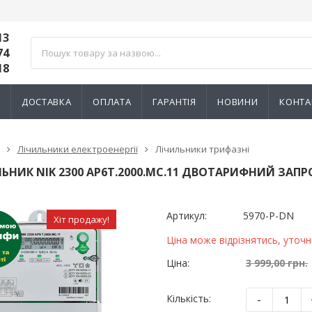
13
74
18
И
ДОСТАВКА
ОПЛАТА
ГАРАНТІЯ
НОВИНИ
КОНТА
Лічильники електроенергії
Лічильники трифазні
ЬНИК NIK 2300 AP6Т.2000.МC.11 ДВОТАРИФНИЙ ЗА
Артикул:
5970-Р-DN
Хіт продажу!
Ціна може відрізнятись, уточ
Ціна:
3 999,00 грн.
-
Кількість:
ик NIK 2300
Лічильник NIK 2300
000.МC.11
AP6Т.2000.МC.11