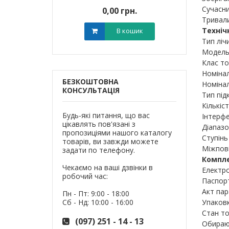
Сучасни
0 грн.
0,00 грн.
0,0
Тривали
Техніч
В кошик
В кошик
Тип ліч
Модель:
Клас точ
Номінал
БЕЗКОШТОВНА
Номінал
КОНСУЛЬТАЦІЯ
Тип під
Кількіст
Будь-які питання, що вас
Інтерфе
цікавлять пов'язані з
Діапазо
пропозиціями нашого каталогу
Ступінь 
товарів, ви завжди можете
Міжпові
задати по телефону.
Компле
Чекаємо на ваші дзвінки в
Електро
робочий час:
Паспор
Акт пар
Пн - Пт: 9:00 - 18:00
Сб - Нд: 10:00 - 16:00
Упаковк
Стан то
(097) 251 - 14 - 13
Обираюч