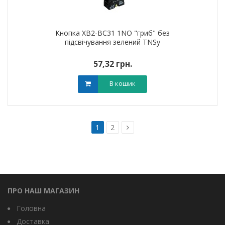
Кнопка XB2-BC31 1NO "гриб" без
підсвічування зелений TNSy
57,32 грн.
В кошик
1
2
ПРО НАШ МАГАЗИН
Головна
Доставка