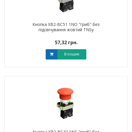
Кнопка XB2-BC51 1NO "гриб" без
підсвічування жовтий TNSy
57,32 грн.
В кошик
Кнопка XB2-BC42 1NC "гриб" без