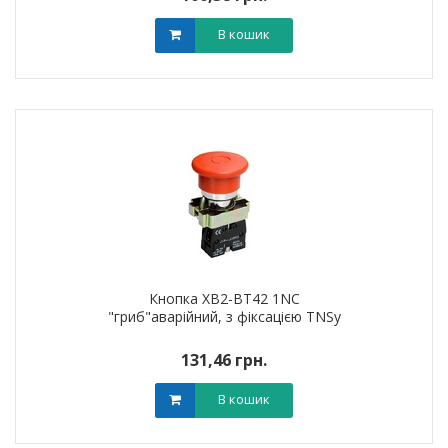
В кошик
Кнопка XB2-BT42 1NC
"гриб"аварійний, з фіксацією TNSy
131,46 грн.
В кошик