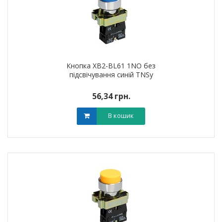
Кнопка XB2-BL61 1NO без
підсвічування синій TNSy
56,34 грн.
В кошик