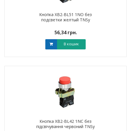
Кнопка XB2-BL51 1NO без
подсветки желтый TNSy
56,34 грн.
В кошик
Кнопка XB2-BL42 1NC без
підсвічування червоний TNSy