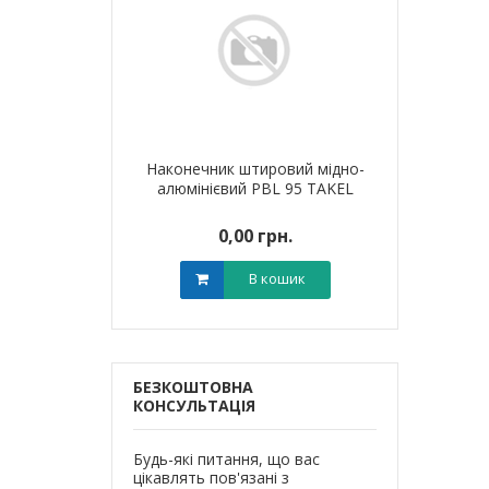
я для кабелю
Наконечник штировий мідно-
Обплетенн
T-6 LEE
алюмінієвий PBL 95 TAKEL
WPET
0 грн.
0,00 грн.
0,0
В кошик
В кошик
БЕЗКОШТОВНА
КОНСУЛЬТАЦІЯ
Будь-які питання, що вас
цікавлять пов'язані з