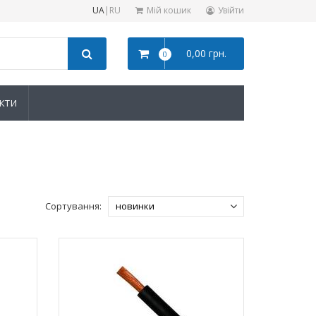
UA
|
RU
Мій кошик
Увійти
0,00 грн.
0
КТИ
Сортування: