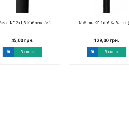
бель КГ 2х1,5 Каблекс (м.)
Кабель КГ 1х16 Каблекс (
45,00 грн.
129,00 грн.
ик NIK 2300
Лічильник NIK 2300
В кошик
В кошик
000.МC.11
AP6Т.2000.МC.11
арифний
двотарифний
рамований
запрограмований
,00 грн.
3 999,00 грн.
тровська обл)
,00 грн.
(Дніпропетровська обл)
3 799,00 грн.
В кошик
В кошик