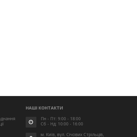
НАШІ КОНТАКТИ
аднання
Пн - Пт: 9:00 - 18:00
ії
Сб - Нд: 10:00 - 16:00
м. Київ, вул. Січових Стрільців,