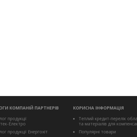
ОГИ КОМПАНІЙ ПАРТНЕРІВ
КОРИСНА ІНФОРМАЦІЯ
лог продукції
Теплий кредит-перелік обл
тек-Електро
та матеріалів для компенсац
ог продукції Енергохіт
Популярні товари