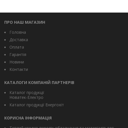
ПРО НАШ МАГАЗИН
Головна
Доставка
Оплата
Гарантія
Новини
Контакти
КАТАЛОГИ КОМПАНІЙ ПАРТНЕРІВ
Каталог продукції
Новатек-Електро
Каталог продукції Енергохіт
КОРИСНА ІНФОРМАЦІЯ
Теплий кредит-перелік обладнання та матеріалів для