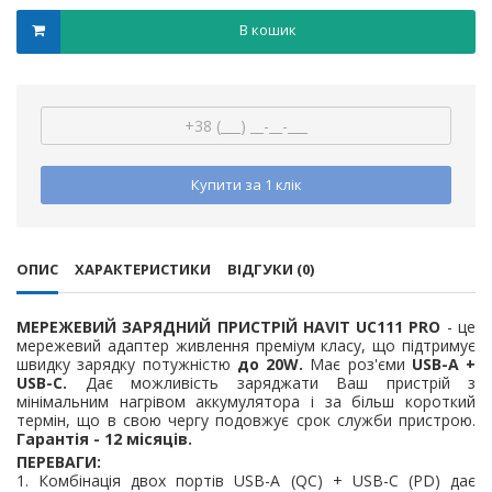
В кошик
Купити за 1 клiк
ОПИС
ХАРАКТЕРИСТИКИ
ВІДГУКИ (0)
МЕРЕЖЕВИЙ ЗАРЯДНИЙ ПРИСТРІЙ HAVIT UC111 PRO
- це
мережевий адаптер живлення преміум класу, що підтримує
швидку зарядку потужністю
до 20W.
Має роз'єми
USB-A +
USB-C.
Дає можливість заряджати Ваш пристрій з
мінімальним нагрівом аккумулятора і за більш короткий
термін, що в свою чергу подовжує срок служби пристрою.
Гарантія - 12 місяців.
ПЕРЕВАГИ:
1. Комбінація двох портів USB-A (QC) + USB-C (PD) дає