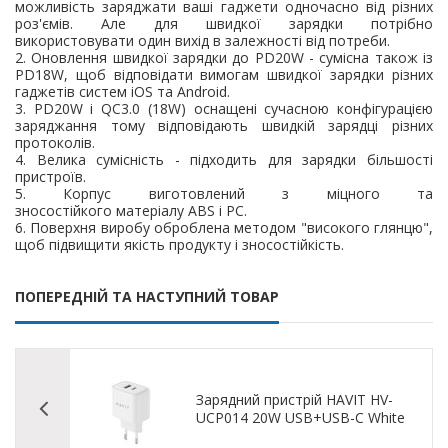
можливість заряджати ваші гаджети одночасно від різних
роз'ємів. Але для швидкої зарядки потрібно
використовувати один вихід в залежності від потреби.
2. Оновлення швидкої зарядки до PD20W - сумісна також із
PD18W, щоб відповідати вимогам швидкої зарядки різних
гаджетів систем iOS та Android.
3. PD20W і QC3.0 (18W) оснащені сучасною конфігурацією
заряджання тому відповідають швидкій зарядці різних
протоколів.
4. Велика сумісність - підходить для зарядки більшості
пристроїв.
5. Корпус виготовлений з міцного та
зносостійкого матеріалу ABS і PC.
6. Поверхня виробу оброблена методом "високого глянцю",
щоб підвищити якість продукту і зносостійкість.
ПОПЕРЕДНІЙ ТА НАСТУПНИЙ ТОВАР
Зарядний пристрій HAVIT HV-
UCP014 20W USB+USB-C White