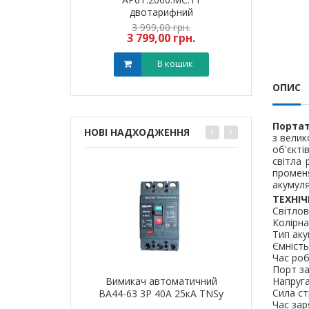
арифний
двотарифний
двот
рамований
запрограмований
запрог
9,00 грн.
3 999,00 грн.
3 999
тровська обл)
,00 грн.
(Дніпропетровська обл)
3 799,00 грн.
(Дніпропе
3 799
В кошик
В кошик
ОПИС
Портат
НОВІ НАДХОДЖЕННЯ
з велик
об'єкті
світла 
промен
акумуля
ТЕХНІЧ
Світлов
Колірна
Тип аку
Ємність
Час роб
Порт за
автоматичний
Вимикач автоматичний
Вимикач 
Напруга
Сила ст
 63А 35кА TNSy
ВА44-63 3Р 40А 25кА TNSy
ВА44-125 3Р
Час зар