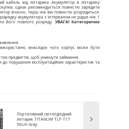
ий кабель від ліхтарика. Акумулятор в ліхтарику
окупки, однак рекомендується повністю зарядити
тор вчасно, перш ніж він повністю розрядиться.
дзарядку акумулятора з інтервалом не рідше ніж 1
ати його повного розряду.
УВАГА! Категорично
живлення.
використанні, внаслідок чого корпус може бути
истих предметів, щоб уникнути займання.
и до порушення експлуатаційних характеристик та
Портативний світлодіодний
ліхтарик TITANUM TLF-T17
50Lm Gray