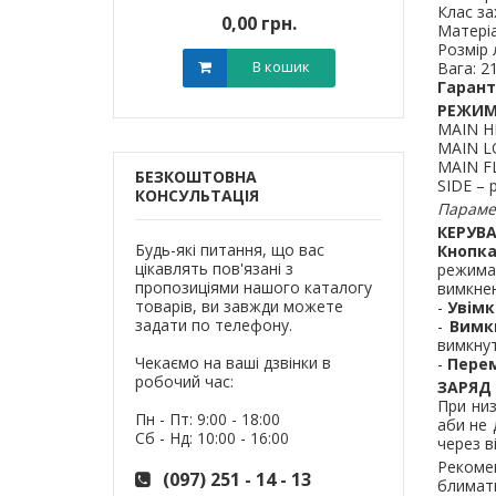
Клас за
0 грн.
0,00 грн.
0,0
Матеріа
Розмір 
В кошик
В кошик
Вага: 2
Гаранті
РЕЖИМ
MAIN HI
MAIN LO
MAIN FL
БЕЗКОШТОВНА
SIDE – 
КОНСУЛЬТАЦІЯ
Парамет
КЕРУВ
Будь-які питання, що вас
Кнопка
цікавлять пов'язані з
режима
пропозиціями нашого каталогу
вимкнен
товарів, ви завжди можете
-
Увімк
задати по телефону.
-
Вимк
вимкнут
Чекаємо на ваші дзвінки в
-
Пере
робочий час:
ЗАРЯД
При низ
Пн - Пт: 9:00 - 18:00
аби не 
Сб - Нд: 10:00 - 16:00
через в
Рекомен
(097) 251 - 14 - 13
блимати