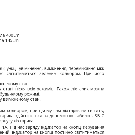
0 грн.
0,00 грн.
0,0
В кошик
В кошик
тла 400Lm.
ла 145Lm.
є функції увімкнення, вимкнення, перемикання між
ння світитиметься зеленим кольором. При його
кненому стані.
стані після всіх режимів. Також ліхтарик можна
будь-якому режимі.
 ввімкненому стані.
им кольором, при цьому сам ліхтарик не світить,
хтарика здійснюється за допомогою кабелю USB-C
орпусу ліхтарика.
1A. Під час заряду індикатор на кнопці керування
ий, індикатор на кнопці постійно світитиметься