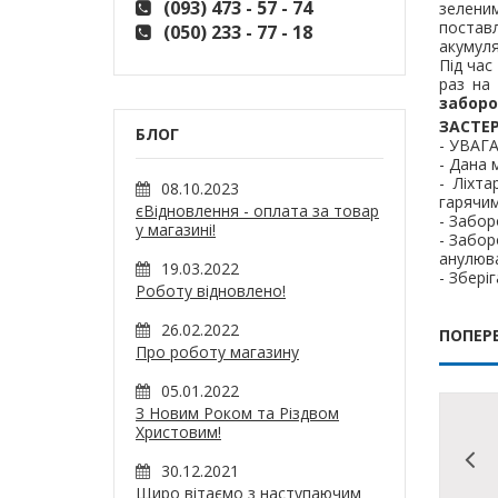
(093) 473 - 57 - 74
зеленим
поставл
(050) 233 - 77 - 18
акумуля
Під час
раз на
заборо
ЗАСТЕ
БЛОГ
- УВАГА
- Дана 
- Ліхт
08.10.2023
гарячим
єВідновлення - оплата за товар
- Забор
у магазині!
- Забор
анулюва
19.03.2022
- Збері
Роботу відновлено!
26.02.2022
ПОПЕР
Про роботу магазину
05.01.2022
З Новим Роком та Різдвом
Христовим!
30.12.2021
Щиро вітаємо з наступаючим