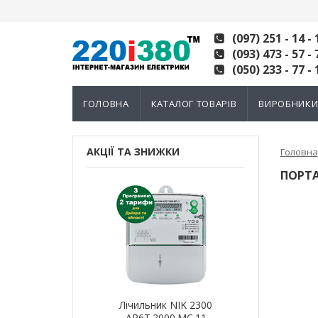
(097) 251 - 14 - 
(093) 473 - 57 - 
(050) 233 - 77 - 
ГОЛОВНА
КАТАЛОГ ТОВАРІВ
ВИРОБНИК
АКЦІЇ ТА ЗНИЖКИ
Головна
ПОРТА
ик NIK 2300
Лічильник NIK 2300
Лічильн
000.МC.11
AP6Т.2000.МC.11
AP6Т.2