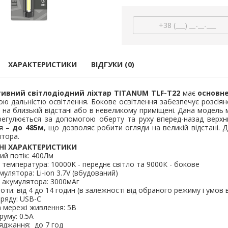
арифний
двотарифний
рамований
запрограмований
,00 грн.
3 999,00 грн.
тровська обл)
,00 грн.
(Дніпропетровська обл)
3 799,00 грн.
В кошик
В кошик
ХАРАКТЕРИСТИКИ
ВІДГУКИ (0)
ивний світлодіодний ліхтар
TITANUM TLF-T22
має
основне
ою дальністю освітлення. Бокове освітлення забезпечує розсіян
в на близькій відстані або в невеликому приміщені. Дана модель
регулюється за допомогою оберту та руху вперед-назад верхнь
я –
до 485м
, що дозволяє робити огляди на великій відстані. 
тора.
НІ ХАРАКТЕРИСТИКИ
ий потік: 400Лм
 температура: 10000K - переднє світло та 9000К - бокове
мулятора: Li-ion 3.7V (вбудований)
 акумулятора: 3000мАг
оти: від 4 до 14 годин (в залежності від обраного режиму і умов
ряду: USB-C
автоматичний
 мережі живлення: 5В
Вимикач автоматичний
Вимикач а
руму: 0.5A
 100А 35кА TNSy
ВА44-125 3Р 80А 35кА TNSy
ВА44-63 3Р 
яджання: до 7 год