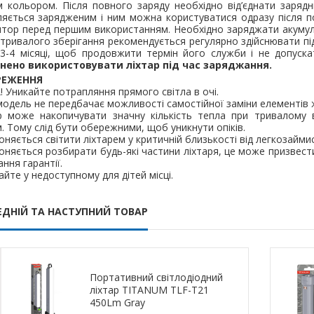
 кольором. Після повного заряду необхідно від’єднати зарядн
яється зарядженим і ним можна користуватися одразу після п
тор перед першим використанням. Необхідно заряджати акумуля
 тривалого зберігання рекомендується регулярно здійснювати пі
 3-4 місяці, щоб продовжити термін його служби і не допуск
нено використовувати ліхтар під час заряджання.
РЕЖЕННЯ
! Уникайте потрапляння прямого світла в очі.
модель не передбачає можливості самостійної заміни елементів 
ар може накопичувати значну кількість тепла при тривалому 
. Тому слід бути обережними, щоб уникнути опіків.
оняється світити ліхтарем у критичній близькості від легкозайм
оняється розбирати будь-які частини ліхтаря, це може призвест
ння гарантії.
гайте у недоступному для дітей місці.
ЕДНІЙ ТА НАСТУПНИЙ ТОВАР
Портативний світлодіодний
ліхтар TITANUM TLF-T21
450Lm Gray