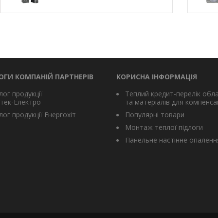
ОГИ КОМПАНІЙ ПАРТНЕРІВ
КОРИСНА ІНФОРМАЦІЯ
лог продукції
Теплий кредит-перелік обл
тек-Електро
та матеріалів для компенсац
ог продукції Енергохіт
Популярні товари
Монтаж теплої підлоги
Панельне настінне опаленн