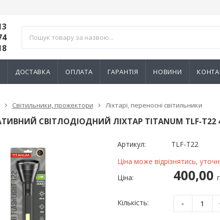
13
74
18
И
ДОСТАВКА
ОПЛАТА
ГАРАНТІЯ
НОВИНИ
КОНТА
Світильники, прожектори
Ліхтарі, переносні світильники
ТИВНИЙ СВІТЛОДІОДНИЙ ЛІХТАР TITANUM TLF-T22 
Артикул:
TLF-T22
Ціна може відрізнятись, уточ
400,00
Ціна:
-
Кількість:
ик NIK 2300
Лічильник NIK 2300
000.МC.11
AP6Т.2000.МC.11