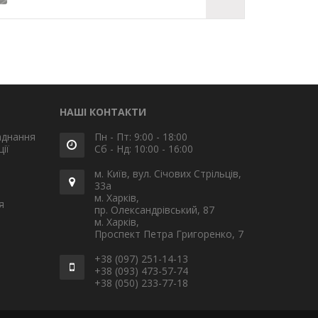
НАШІ КОНТАКТИ
аднання
Пн - Пт: 9:00 - 18:00
ії
Сб - Нд: 10:00 - 16:00
м. Київ, вул. Січових Стрільців,
33а
м. Харків,
я
пр. Олександрівський, 87
м. Харків,
Проспект Петра Григоренко, 7
+38 (097) 251-14-13
+38 (093) 473-57-74
+38 (050) 233-77-18