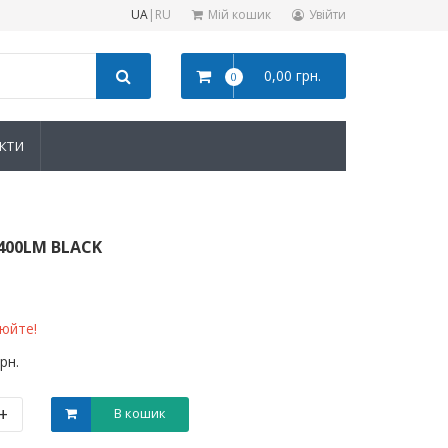
UA
|
RU
Мій кошик
Увійти
0,00 грн.
0
КТИ
400LM BLACK
нюйте!
грн.
+
В кошик