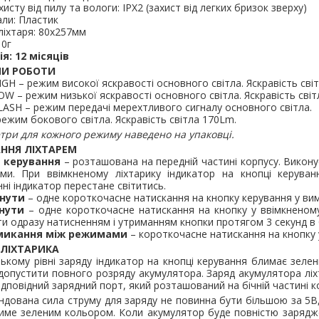
хисту від пилу та вологи: IPX2 (захист від легких бризок зверху)
0 грн.
0,00 грн.
0,0
ли: Пластик
ліхтаря: 80х257мм
В кошик
В кошик
10г
я: 12 місяців
И РОБОТИ
GH – режим високої яскравості основного світла. Яскравість сві
W – режим низької яскравості основного світла. Яскравість світ
ASH – режим передачі мерехтливого сигналу основного світла.
режим бокового світла. Яскравість світла 170Lm.
ри для кожного режиму наведено на упаковці.
АННЯ ЛІХТАРЕМ
 керування
– розташована на передній частині корпусу. Викону
ми. При ввімкненому ліхтарику індикатор на кнопці керува
ні індикатор перестане світитись.
нути
– одне короткочасне натискання на кнопку керування у вим
нути
– одне короткочасне натискання на кнопку у ввімкненому 
и одразу натисненням і утриманням кнопки протягом 3 секунд в 
микання між режимами
– короткочасне натискання на кнопку у
 ЛІХТАРИКА
ькому рівні заряду індикатор на кнопці керування блимає зелен
допустити повного розряду акумулятора. Заряд акумулятора лі
ідповідний зарядний порт, який розташований на бічній частині к
дована сила струму для заряду не повинна бути більшою за 5В, 
ме зеленим кольором. Коли акумулятор буде повністю заряджен