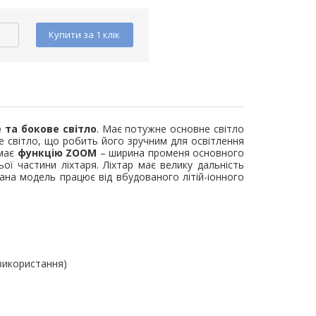
Купити за 1 клiк
 та бокове світло
. Має потужне основне світло
е світло, що робить його зручним для освітлення
 має
функцію ZOOM
– ширина променя основного
ої частини ліхтаря. Ліхтар має велику дальність
Дана модель працює від вбудованого літій-іонного
 використання)
втоматичний
Вимикач автоматичний
Вимикач а
16А 25кА TNSy
ВА44-63 3Р 50А 25кА TNSy
ВА44-250 3Р 