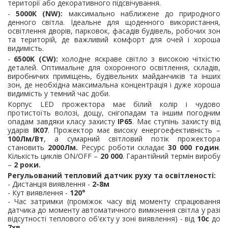
території або декоративного підсвічування.
-
5000К (NW):
максимально наближене до природного
денного світла. Ідеальне для щоденного використання,
освітлення дворів, парковок, фасадів будівель, робочих зон
та територій, де важливий комфорт для очей і хороша
видимість.
-
6500K (CW):
холодне яскраве світло з високою чіткістю
деталей. Оптимальне для охоронного освітлення, складів,
виробничих приміщень, будівельних майданчиків та інших
зон, де необхідна максимальна концентрація і дуже хороша
видимість у темний час доби.
Корпус LED прожектора має білий колір і чудово
протистоїть волозі, дощу, снігопадам та іншим погодним
опадам завдяки класу захисту
IP65
. Має ступінь захисту від
ударів
IK07
. Прожектор має високу енергоефективність –
100Лм/Вт
, а сумарний світловий потік прожектора
становить
2000Лм.
Ресурс роботи складає
30 000 годин
.
Кількість циклів ON/OFF –
20 000
. Гарантійний термін виробу
–
2 роки.
Регульований тепловий датчик руху та освітленості:
- Дистанція виявлення -
2-8м
- Кут виявлення -
120°
- Час затримки (проміжок часу від моменту спрацювання
датчика до моменту автоматичного вимкнення світла у разі
відсутності теплового об'єкту у зоні виявлення) - від
10с
до
7хв
.