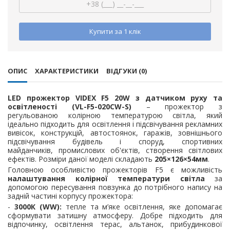
Купити за 1 клiк
ОПИС
ХАРАКТЕРИСТИКИ
ВІДГУКИ (0)
LED прожектор VIDEX F5 20W з датчиком руху та
освітленості (VL-F5-020CW-S)
– прожектор з
регульованою колірною температурою світла, який
ідеально підходить для освітлення і підсвічування рекламних
вивісок, конструкцій, автостоянок, гаражів, зовнішнього
підсвічування будівель і споруд, спортивних
майданчиків, промислових об'єктів, створення світлових
ефектів. Розміри даної моделі складають
205×126×54мм
.
Головною особливістю прожекторів F5 є можливість
налаштування колірної температури світла
за
допомогою пересування повзунка до потрібного напису на
задній частині корпусу прожектора:
-
3000К (WW):
тепле та м’яке освітлення, яке допомагає
сформувати затишну атмосферу. Добре підходить для
відпочинку, освітлення терас, альтанок, прибудинкової