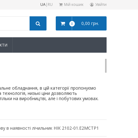
UA
|
RU
Мій кошик
Увійти
0,00 грн.
0
КТИ
льне обладнання, в цій категорії пропонуємо
 технологія, низькі ціни дозволяють
льки на виробництві, але і побутових умовах.
ву в наявності лічильник НІК 2102-01.Е2МСТР1