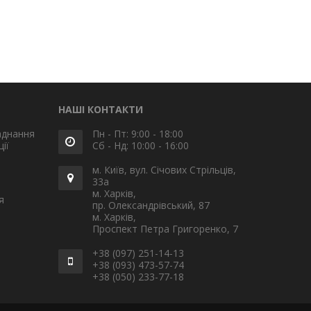
НАШІ КОНТАКТИ
аднання
Пн - Пт: 9:00 - 18:00
ії
Сб - Нд: 10:00 - 16:00
м. Київ, вул. Січових Стрільців,
33а
м. Харків,
я
пр. Олександрівський, 87
м. Харків,
Проспект Петра Григоренко, 7
+38 (097) 251-14-13
+38 (093) 473-57-74
+38 (050) 233-77-18