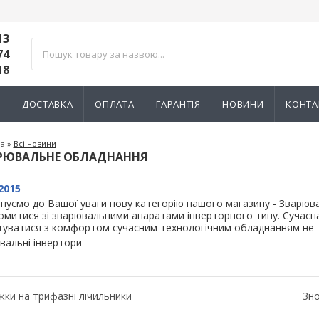
13
74
18
И
ДОСТАВКА
ОПЛАТА
ГАРАНТІЯ
НОВИНИ
КОНТА
на
»
Всі новини
РЮВАЛЬНЕ ОБЛАДНАННЯ
2015
нуємо до Вашої уваги нову категорію нашого магазину - Зварюва
омитися зі зварювальними апаратами інверторного типу. Сучасна
туватися з комфортом сучасним технологічним обладнанням не ті
вальні інвертори
жки на трифазні лічильники
Зно
ик NIK 2300
Лічильник NIK 2300
000.МC.11
AP6Т.2000.МC.11