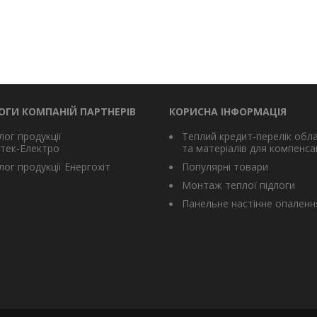
ОГИ КОМПАНІЙ ПАРТНЕРІВ
КОРИСНА ІНФОРМАЦІЯ
лог продукції
Теплий кредит-перелік обл
тек-Електро
та матеріалів для компенсац
ог продукції Енергохіт
Популярні товари
Монтаж теплої підлоги
Панельне настінне опаленн