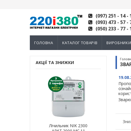
(097) 251 - 14 - 
(093) 473 - 57 - 
(050) 233 - 77 - 
ГОЛОВНА
КАТАЛОГ ТОВАРІВ
ВИРОБНИК
Голов
АКЦІЇ ТА ЗНИЖКИ
ЗВА
19.08.
Пропо
ознай
корис
Зварю
Зни
ик NIK 2300
Лічильник NIK 2300
Лічильн
000.МC.11
AP6Т.2000.МC.11
AP6Т.2