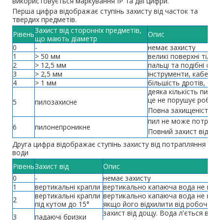
використовується маркування IP та дві цифри.
Перша цифра відображає ступінь захисту від часток та
твердих предметів.
Захист від сторонніх предметів,
Рівень
Опис
що мають діаметр
0
-
немає захисту
1
> 50 мм
великі поверхні тіла,
2
> 12,5 мм
пальці та подібні об'
3
> 2,5 мм
інструменти, кабелі 
4
> 1 мм
більшість дротів, бо
деяка кількість пилу
це не порушує робот
5
пилозахисне
Повна захищеність ві
пил не може потрапи
6
пилонепроникне
Повний захист від ко
Друга цифра відображає ступінь захисту від потрапляння
води
Рівень
Захист від
Опис
0
-
немає захисту
1
вертикальні крапли
вертикально капаюча вода не по
вертикальні крапли
вертикально капаюча вода не пов
2
під кутом до 15°
якщо його відхилити від робочого
захист від дощу. Вода л'ється вер
3
падаючі бризки