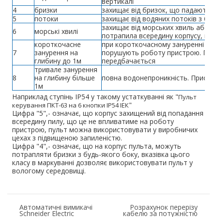
вертикалі
4
бризки
захищає від бризок, що падають у
5
потоки
захищає від водяних потоків з бу
захищає від морських хвиль або с
6
морські хвилі
потрапила всередину корпусу, не
короткочасне
при короткочасному зануренні вод
7
занурення на
порушують роботу пристрою. Пост
глибину до 1м
передбачається
тривале занурення
8
на глибину більше
повна водонепроникність. Пристр
1м
Наприклад ступінь IP54 у такому устаткуванні як "
Пульт
"
керування ПКТ-63 на 6 кнопки ІР54 ІЕК
Цифра "5",- означає, що корпус захищений від попадання
всередину пилу, що це не впливатиме на роботу
пристрою, пульт можна використовувати у виробничих
цехах з підвищеною запиленістю.
Цифра "4",- означає, що на корпус пульта, можуть
потрапляти бризки з будь-якого боку, вказівка цього
класу в маркуванні дозволяє використовувати пульт у
вологому середовищі.
Автоматичні вимикачі
Розрахунок перерізу
Schneider Electric
кабелю за потужністю