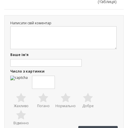
(таблиця)
Написати свій коментар
Ваше ім'я
Число з картинки
Жахливо
Погано
Нормально
Добре
Відмінно