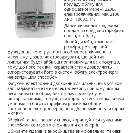
приладу обліку для
однофазної мережі 220В,
електролічильник NIK 2100
AP2T.1000.C.11.
Даний лічильник є лідером
продажів серед двотарифних
приладів обліку.
Новий дизайн, компактні
розміри, розширений
функціонал, конструктивні особливості лічильного
механізму, дозволяє стверджувати, що цей тип
лічильника буде найбільш попитовим для всіх покупців,
тому що його технічні характеристики дозволяють
використовувати його в системі обліку електроенергії
найвигіднішим способом.
Купуючи електронний двозонний лічильник, ви з успіхом
заощаджуватимете на електроенергії, причому цілком
легальним способом, без страху і ризику бути
оштарфованими, тому що ви користуєтеся спеціальними
умовами за багатотарифним режимом обліку
споживаної електроенергії, передбаченими регулятором
НКРЕКУ.
Зберігайте ваші нерви у спокої, користуйтеся сучасними
способами контролю споживання ел. енергії.
Обирайте лідерів із виробництва вимірювальної техніки