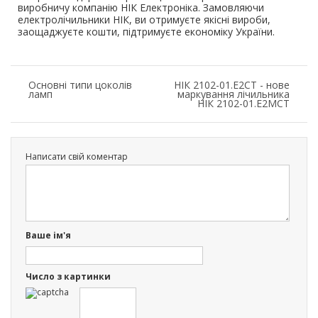
виробничу компанію НІК Електроніка. Замовляючи
електролічильники НІК, ви отримуєте якісні вироби,
заощаджуєте кошти, підтримуєте економіку України.
Основні типи цоколів
НІК 2102-01.Е2СТ - нове
ламп
маркування лічильника
НІК 2102-01.Е2МСТ
Написати свій коментар
Ваше ім'я
Число з картинки