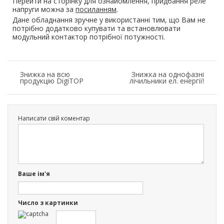
Перейти на сторінку для ознайомлення, придбання реле
напруги можна за
посиланням
.
Дане обладнання зручне у використанні тим, що Вам не
потрібно додатково купувати та встановлювати
модульний контактор потрібної потужності.
Знижка на всю
Знижка на однофазні
продукцію DigiTOP
лічильники ел. енергії!
Написати свій коментар
Ваше ім'я
Число з картинки